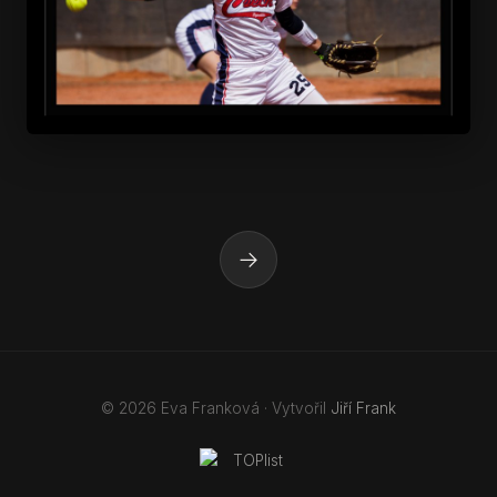
→
© 2026 Eva Franková · Vytvořil
Jiří Frank