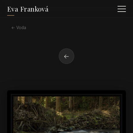
Eva Franková
← Voda
←