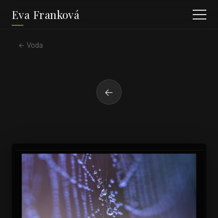
Eva Franková
← Voda
←